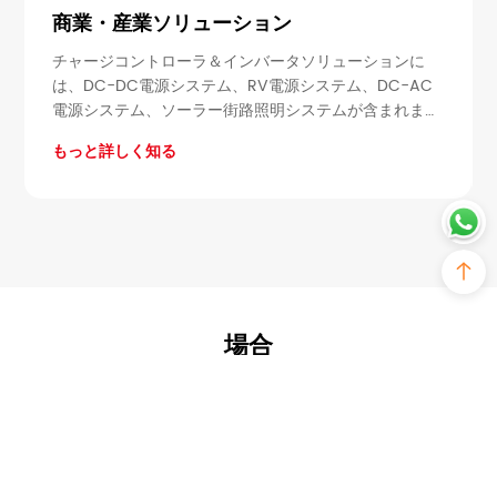
商業・産業ソリューション
チャージコントローラ＆インバータソリューションに
は、DC-DC電源システム、RV電源システム、DC-AC
電源システム、ソーラー街路照明システムが含まれま
す。これらのマイクロ電力システムソリューションは、
もっと詳しく知る
特定のアプリケーションに合わせたものであり、さまざ
まなアプリケーションに効率的で信頼できる電力を提供
するように設計されています。各ソリューションは、特
定の電力需要に対応し、エネルギーの独立性、可搬性、
環境への影響の低減などのメリットを提供します。
場合
セーリングヨッ
冷蔵配送バンの
キ
小型ボート用途