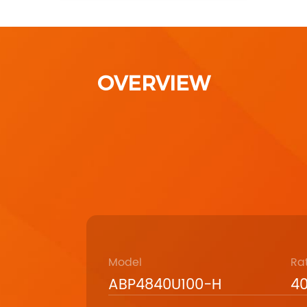
OVERVIEW
Model
Ra
ABP4840U100-H
4