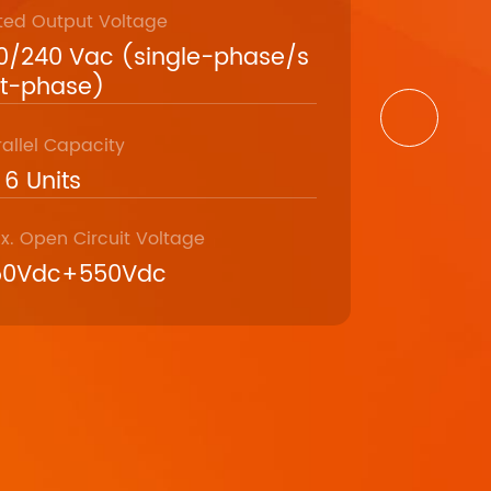
ted Output Voltage
Max. Outpu
0/240 Vac (single-phase/s
10000VA
it-phase)
rallel Capacity
Load capaci
6 Units
50/60Hz
x. Open Circuit Voltage
No. Of MPPT
50Vdc+550Vdc
1+1