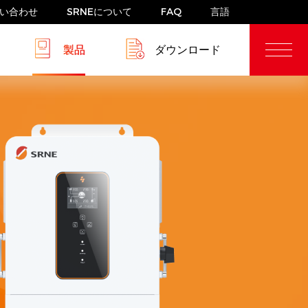
い合わせ
SRNEについて
FAQ
言語
製品
ダウンロード
ブログ
RV 配電システム
蓄電システム
W-US
HESP 4-6.5kW-HJP