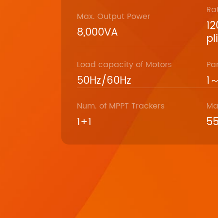
Ra
Max. Output Power
12
8,000VA
pl
Load capacity of Motors
Pa
50Hz/60Hz
1～
Num. of MPPT Trackers
Ma
1+1
5