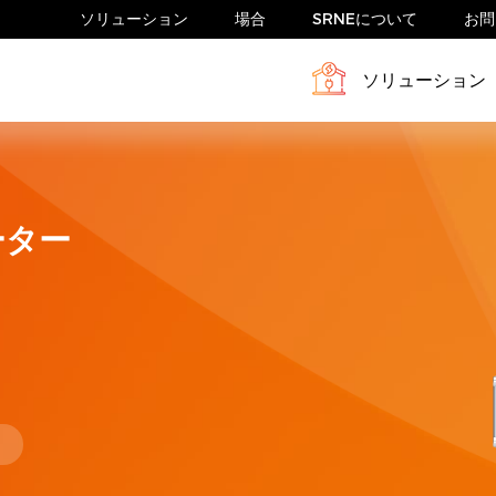
ソリューション
場合
SRNEについて
お問
ソリューション
テム
フィール
家庭用蓄電システム
ニュース
ン
家庭用太陽光発電システム
ーター
RVシステム
HESP 4-6.5kW-HUS
HESP 8-12k