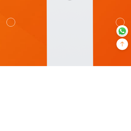
Model
Rated voltage
SR-EOS15B
51.2V