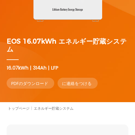
EOS 16.07kWh
エネルギー貯蔵システ
ム
16.07kWh | 314Ah | LFP
PDFのダウンロード
に連絡をつける
トップページ
|
エネルギー貯蔵システム